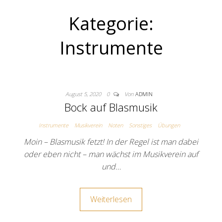
Kategorie:
Instrumente
August 5, 2020
0
Von
ADMIN
Bock auf Blasmusik
Instrumente
Musikverein
Noten
Sonstiges
Übungen
Moin – Blasmusik fetzt! In der Regel ist man dabei
oder eben nicht – man wächst im Musikverein auf
und…
Weiterlesen